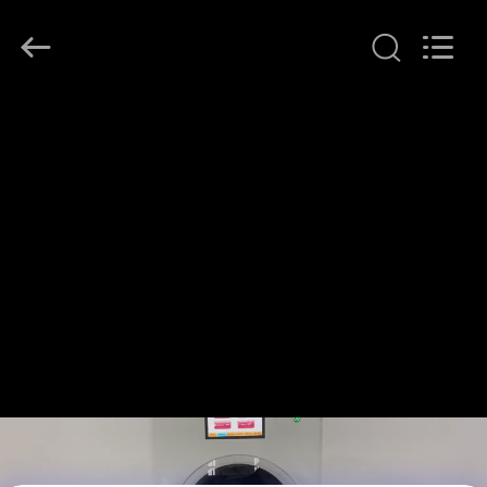
©
2020
-
2026
Henan
Lanphan
Industry
Co.,Ltd.
บ้าน
All
Rights
Reserved.
สินค้า
วิดีโอ
เกี่ยว
กับ
เรา