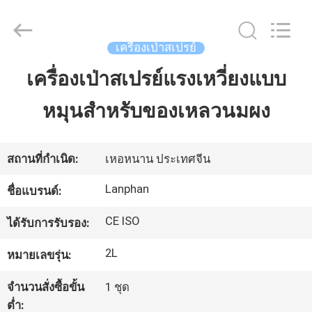
©
2020
-
2026
Henan
เครื่องเป่าสเปรย์
Lanphan
Industry
Co.,Ltd.
เครื่องเป่าสเปรย์แรงเหวี่ยงแบบ
บ้าน
All
Rights
Reserved.
หมุนสำหรับของเหลวนมผง
สินค้า
สถานที่กำเนิด:
เหอหนาน ประเทศจีน
วิดีโอ
Lanphan
ชื่อแบรนด์:
CE ISO
ได้รับการรับรอง:
เกี่ยว
2L
หมายเลขรุ่น:
กับ
จำนวนสั่งซื้อขั้น
1 ชุด
เรา
ต่ำ: