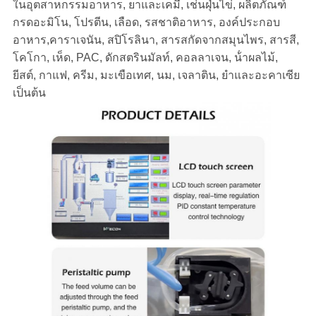
ในอุตสาหกรรมอาหาร, ยาและเคมี, เช่นฝุ่นไข่, ผลิตภัณฑ์
กรดอะมิโน, โปรตีน, เลือด, รสชาติอาหาร, องค์ประกอบ
อาหาร,คาราเจนัน, สปิโรลินา, สารสกัดจากสมุนไพร, สารสี,
โคโกา, เห็ด, PAC, ดักสตรินมัลท์, คอลลาเจน, น้ําผลไม้,
ยีสต์, กาแฟ, ครีม, มะเขือเทศ, นม, เจลาติน, ยําและอะคาเซีย
เป็นต้น