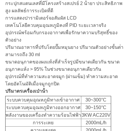
ส่วน
กระปุกสแตนเลสที่มีโครงสร้างสเปรย์ 2 น้ํายา ประสิทธิภาพ
สูง ผลลัพธ์การระเบิดที่ดี
ตัว
การแสดงปารามิเตอร์จอสัมผัส LCD
เทคโนโลยีควบคุมอุณหภูมิคงที่ PID ระยะเวลาจริง
อุปกรณ์พร้อมกับกรองอากาศเพื่อรักษาความบริสุทธิ์ของ
ตัวอย่าง
ปริมาณอาหารที่ปรับโดยปั๊มหมุนยาง ปริมาณตัวอย่างขั้นต่ํา
สามารถถึง 30 ml
ขนาดอนุภาคของผงแห้งที่สําเร็จรูปมีขนาดเดียวกัน ขนาด
อนุภาคแห้ง > 95% ในช่วงขนาดอนุภาคเดียวกัน
อุปกรณ์ที่ทําความสะอาดจมูก (ผ่านเข็ม) ทําความสะอาด
โดยอัตโนมัติเมื่อจมูกถูกปิด
ปริมาตรเครื่องเป่าน้ํา
ระบบควบคุมอุณหภูมิทางเข้าอากาศ
30~300°C
ระบบควบคุมอุณหภูมิทางออกอากาศ
30~150°C
พลังงานของเครื่องทําความร้อนไฟฟ้า
3KW AC220V
การระเหย
2000mL/h
ความจุสูงสุด
2000mL/h