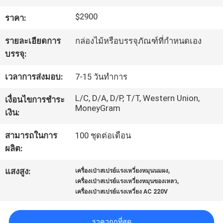
$2900
ราคา:
ทัวร์
รายละเอียดการ
กล่องไม้หรือบรรจุภัณฑ์ที่กำหนดเอง
โรงงาน
บรรจุ:
เวลาการส่งมอบ:
7-15 วันทำการ
ควบคุม
L/C, D/A, D/P, T/T, Western Union,
เงื่อนไขการชำระ
MoneyGram
คุณภาพ
เงิน:
สามารถในการ
100 ชุดต่อเดือน
ติดต่อ
ผลิต:
,
เรา
แสงสูง:
เครื่องเป่าสเปรย์แรงเหวี่ยงหมุนนมผง
,
เครื่องเป่าสเปรย์แรงเหวี่ยงหมุนของเหลว
เครื่องเป่าสเปรย์แรงเหวี่ยง AC 220V
ขอ
ราคาถูกที่สุด