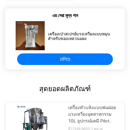
এর সেরা মূল্য পান
เครื่องเป่าสเปรย์แรงเหวี่ยงแบบหมุน
สำหรับของเหลวนมผง
চালিয়ে
สุดยอดผลิตภัณฑ์
เครื่องทำแห้งแบบพ่นฝอย
แรงเหวี่ยงอุตสาหกรรม
10L อุปกรณ์เคมี Pilot
380v
$11299 MOQ:1 หน่วย