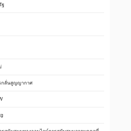
ัฐ
่
รกลั่นสูญญากาศ
W
kg