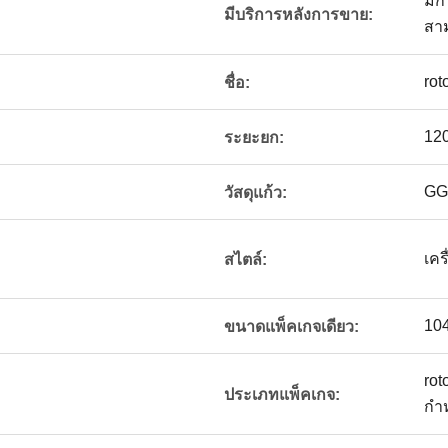
มี
มีบริการหลังการขาย:
สา
rot
ชื่อ:
12
ระยะยก:
GG
วัสดุแก้ว:
เคร
สไตล์:
10
ขนาดแพ็คเกจเดียว:
rot
ประเภทแพ็คเกจ:
กำ