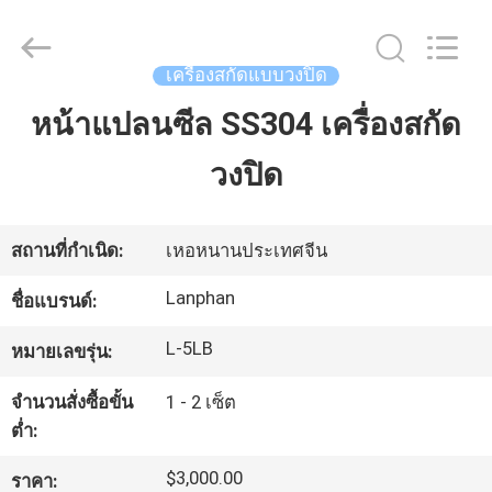
©
2020
-
2026
Henan
เครื่องสกัดแบบวงปิด
Lanphan
Industry
Co.,Ltd.
หน้าแปลนซีล SS304 เครื่องสกัด
บ้าน
All
Rights
Reserved.
วงปิด
สินค้า
สถานที่กำเนิด:
เหอหนานประเทศจีน
วิดีโอ
Lanphan
ชื่อแบรนด์:
L-5LB
หมายเลขรุ่น:
เกี่ยว
จำนวนสั่งซื้อขั้น
1 - 2 เซ็ต
กับ
ต่ำ:
เรา
$3,000.00
ราคา: