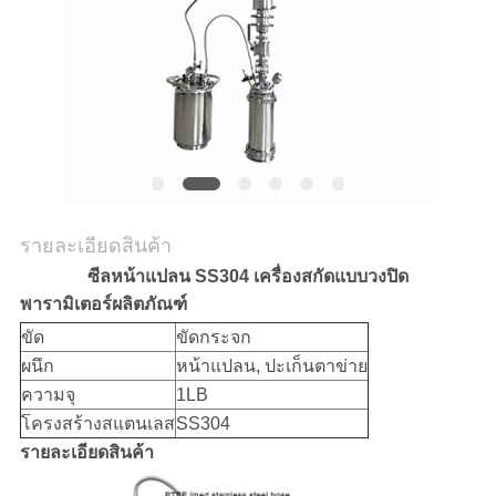
ใบ
เสนอ
ราคา
แผนผัง
รายละเอียดสินค้า
เว็บไซต์
ซีลหน้าแปลน SS304 เครื่องสกัดแบบวงปิด
พารามิเตอร์ผลิตภัณฑ์
นโยบาย
ขัด
ขัดกระจก
ผนึก
หน้าแปลน, ปะเก็นตาข่าย
ความ
ความจุ
1LB
โครงสร้างสแตนเลส
SS304
เป็น
รายละเอียดสินค้า