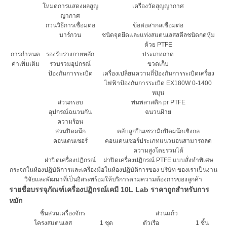
โหมดการแสดงผลสูญ
เครื่องวัดสุญญากาศ
ญากาศ
กวนวิธีการเชื่อมต่อ
ข้อต่อสากลเชื่อมต่อ
บาร์กวน
ชนิดจุดยึดและแท่งสแตนเลสสตีลชนิดกดหุ้ม
ด้วย PTFE
การกำหนด
รองรับร่างกายหลัก
ประเภทถาด
ค่าเพิ่มเติม
รวบรวมอุปกรณ์
ขวดเก็บ
ป้องกันการระเบิด
เครื่องเปลี่ยนความถี่ป้องกันการระเบิดเครื่อง
ไฟฟ้าป้องกันการระเบิด EX180W 0-1400
หมุน
ส่วนกรอบ
พ่นพลาสติก pr PTFE
อุปกรณ์ฉนวนกัน
ฉนวนฝ้าย
ความร้อน
ส่วนปิดผนึก
ตลับลูกปืนเซรามิกปิดผนึกเชิงกล
คอนเดนเซอร์
คอนเดนเซอร์ประเภทแนวนอนสามารถลด
ความสูงโดยรวมได้
ฝาปิดเครื่องปฏิกรณ์
ฝาปิดเครื่องปฏิกรณ์ PTFE แบบสั่งทำพิเศษ
กระจกในห้องปฏิบัติการและเครื่องมือในห้องปฏิบัติการของ บริษัท ของเราเป็นงาน
วิจัยและพัฒนาที่เป็นอิสระพร้อมให้บริการตามความต้องการของลูกค้า
รายชื่อบรรจุภัณฑ์เครื่องปฏิกรณ์เคมี 10L Lab ราคาถูกสำหรับการ
หมัก
ชิ้นส่วนเครื่องจักร
ส่วนแก้ว
โครงสแตนเลส
1 ชุด
ตัวเรือ
1 ชิ้น