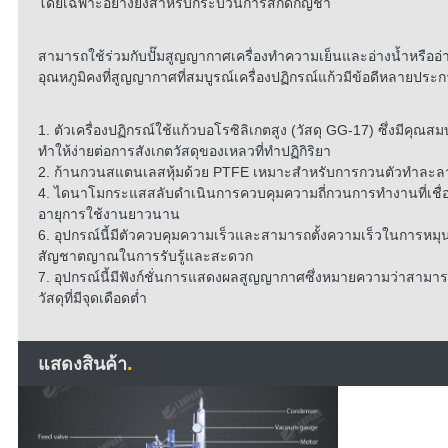
ส่วน
โดยเฉพาะอย่างยิ่งสำหรับกระบวนการสกัดกัญชา
ตัว
สามารถใช้ร่วมกับปั๊มสูญญากาศเครื่องทำความเย็นและอ่างน้ำหรืออ
อุณหภูมิคงที่สูญญากาศที่สมบูรณ์เครื่องปฏิกรณ์แก้วมีข้อดีหลายประกา
1. ตัวเครื่องปฏิกรณ์ใช้แก้วบอโรซิลิเกตสูง (วัสดุ GG-17) ซึ่งมีคุณ
ทำให้ง่ายต่อการสังเกตวัสดุของเหลวที่ทำปฏิกิริยา
2. ก้านกวนสแตนเลสหุ้มด้วย PTFE เหมาะสำหรับการกวนตัวทำละล
4. ไดนาโมกระแสสลับดำเนินการควบคุมความถี่กวนการทำงานที่เชื่
อายุการใช้งานยาวนาน
6. อุปกรณ์นี้มีตัวควบคุมความเร็วและสามารถตั้งความเร็วในการหมุนด้
สัญชาตญาณในการรับรู้และสะดวก
7. อุปกรณ์นี้มีฟังก์ชั่นการแสดงผลสูญญากาศซึ่งหมายความว่าสามารถ
วัสดุที่มีจุดเดือดต่ำ
.
แสดงสินค้า