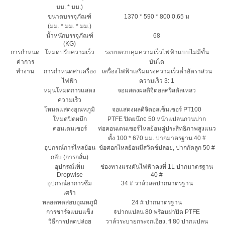
มม. * มม.)
ขนาดบรรจุภัณฑ์
1370 * 590 * 800 0.65 ม
(มม. * มม. * มม.)
น้ำหนักบรรจุภัณฑ์
68
(KG)
การกำหนด
โหมดปรับความเร็ว
ระบบควบคุมความเร็วไฟฟ้าแบบไม่มีขั้น
ค่าการ
บันได
ทำงาน
การกำหนดค่าเครื่อง
เครื่องไฟฟ้าเสริมแรงความเร็วต่ำอัตราส่วน
ไฟฟ้า
ความเร็ว 3: 1
หมุนโหมดการแสดง
จอแสดงผลดิจิตอลคริสตัลเหลว
ความเร็ว
โหมดแสดงอุณหภูมิ
จอแสดงผลดิจิตอลเซ็นเซอร์ PT100
โหมดปิดผนึก
PTFE ปิดผนึก¢ 50 หน้าแปลนกวนปาก
คอนเดนเซอร์
ท่อคอนเดนเซอร์ไหลย้อนคู่ประสิทธิภาพสูงแนว
ตั้ง 100 * 670 มม. ปากมาตรฐาน 40 #
อุปกรณ์การไหลย้อน
ข้อศอกไหลย้อนมีสวิตช์ปล่อย, ปากกัดลูก 50 #
กลับ (การกลั่น)
อุปกรณ์เพิ่ม
ช่องทางแรงดันไฟฟ้าคงที่ 1L ปากมาตรฐาน
Dropwise
40 #
อุปกรณ์อาการซึม
34 # วาล์วลดปากมาตรฐาน
เศร้า
หลอดทดสอบอุณหภูมิ
24 # ปากมาตรฐาน
การชาร์จแบบแข็ง
¢ปากแปลน 80 พร้อมฝาปิด PTFE
วิธีการปลดปล่อย
วาล์วระบายกระจกเอียง, fl 80 ปากแปลน