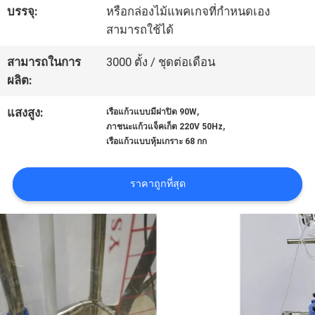
บรรจุ:
หรือกล่องไม้แพคเกจที่กำหนดเอง
สามารถใช้ได้
ทัวร์
สามารถในการ
3000 ตั้ง / ชุดต่อเดือน
โรงงาน
ผลิต:
,
แสงสูง:
เรือแก้วแบบมีฝาปิด 90W
ควบคุม
,
ภาชนะแก้วแจ็คเก็ต 220V 50Hz
เรือแก้วแบบหุ้มเกราะ 68 กก
คุณภาพ
ราคาถูกที่สุด
ติดต่อ
เรา
ขอ