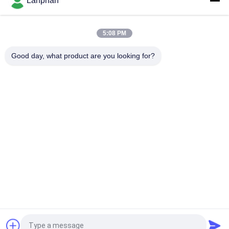
Lanphan
Bioreactor สําหรับพืชชีวภาพเซลล์
0.25L-15L โรงงาน Bioreactor กระจก Bioreactor ห้องปฏิบัติการ
5:08 PM
Bioreactor อุปกรณ์สําหรับการเพาะเลี้ยงเซลล์
Good day, what product are you looking for?
หมวดหมู่ยอดนิยม
ทั้งหมด
เครื่องทำแห้งแช่แข็ง
เครื่องคัดเเยกสี
แบบสุญญากาศ
หม้อนึ่งฆ่าเชื้อด้วยไอ
เครื่องเป่าสเปรย์
น้ำ
เครื่องกู้คืนตัวทำ
เครื่องอัดยาเม็ด
ละลาย
เครื่องปฏิกรณ์แก้วใน
แล็บฟรีซดรายเออร์
ห้องปฏิบัติการ
ขอใบเสนอราคา