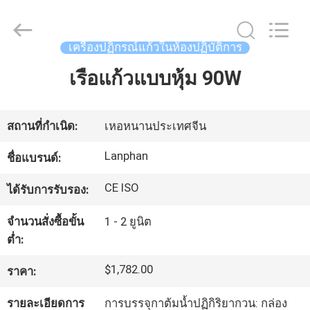
©
2020
-
2026
Henan
เครื่องปฏิกรณ์แก้วในห้องปฏิบัติการ
Lanphan
Industry
Co.,Ltd.
เรือแก้วแบบหุ้ม 90W
บ้าน
All
Rights
Reserved.
สินค้า
สถานที่กำเนิด:
เหอหนานประเทศจีน
Lanphan
ชื่อแบรนด์:
วิดีโอ
CE ISO
ได้รับการรับรอง:
จำนวนสั่งซื้อขั้น
1 - 2 ยูนิต
เกี่ยว
ต่ำ:
กับ
$1,782.00
ราคา:
เรา
รายละเอียดการ
การบรรจุกาต้มน้ำปฏิกิริยากวน: กล่อง