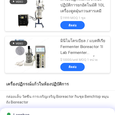
ปฏิบัติการยกอัตโนมัติ 10L
เครื่องดูดฝุ่นกวนสารเคมี
$1999 MOQ:1 ชุด
ติดต่อ
มินิไมโครเบียล / แบคทีเรีย
Fermenter Bioreactor 1l
Lab Fermenter
Bioreactor สําหรับผึ้ง
$10000/unit MOQ:1 หน่วย
ติดต่อ
เครื่องปฏิกรณ์แก้วในห้องปฏิบัติการ
กล่องแล็บ วัคซีน การเจริญเจริญ Bioreactor กินชุด Benchtop หมุน
ถัง Bioreactor
2l 5l 10l สปิรูลินาอัตโนมัติ ไขมันพืชชีวภาพกระจก Fermenter