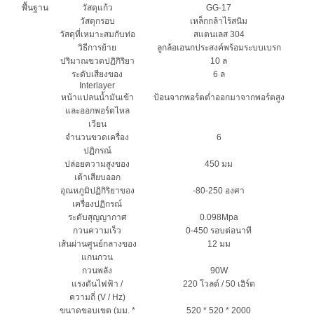
พื้นฐาน
วัสดุแก้ว
GG-17
วัสดุกรอบ
เหล็กกล้าไร้สนิม
วัสดุที่เหมาะสมกับท่อ
สแตนเลส 304
วิธีการย้าย
ลูกล้อเอนกประสงค์พร้อมระบบเบรก
ปริมาณขวดปฏิกิริยา
10 ล
ระดับเสียงของ
6 ล
Interlayer
หน้าแปลนน้ำมันเข้า
ป้อนจากพอร์ตต่ำออกมาจากพอร์ตสูง
และออกพอร์ตไหล
เวียน
จำนวนขวดเครื่อง
6
ปฏิกรณ์
ปล่อยความสูงของ
450 มม
เต้าเสียบออก
อุณหภูมิปฏิกิริยาของ
-80-250 องศา
เครื่องปฏิกรณ์
ระดับสุญญากาศ
0.098Mpa
กวนความเร็ว
0-450 รอบต่อนาที
เส้นผ่านศูนย์กลางของ
12 มม
แกนกวน
กวนพลัง
90W
แรงดันไฟฟ้า /
220 โวลต์ / 50 เฮิร์ต
ความถี่ (V / Hz)
ขนาดขอบเขต (มม. *
520 * 520 * 2000