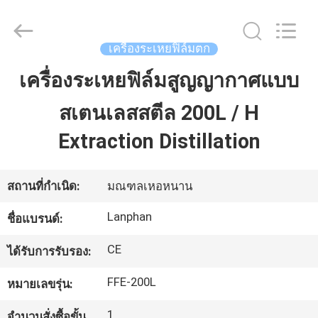
©
2020
-
2026
Henan
เครื่องระเหยฟิล์มตก
Lanphan
Industry
Co.,Ltd.
เครื่องระเหยฟิล์มสูญญากาศแบบ
บ้าน
All
Rights
Reserved.
สเตนเลสสตีล 200L / H
สินค้า
Extraction Distillation
วิดีโอ
สถานที่กำเนิด:
มณฑลเหอหนาน
Lanphan
ชื่อแบรนด์:
เกี่ยว
CE
ได้รับการรับรอง:
กับ
FFE-200L
หมายเลขรุ่น:
เรา
1
จำนวนสั่งซื้อขั้น