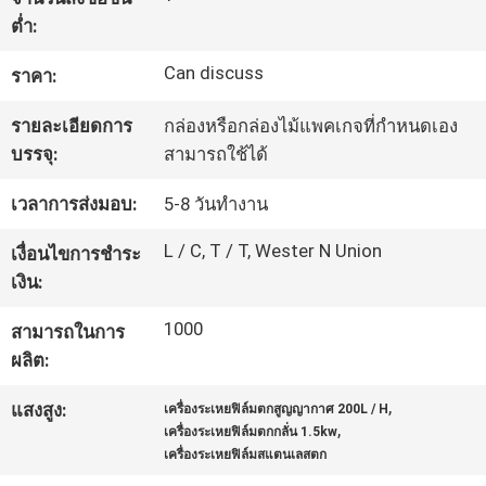
ต่ำ:
ทัวร์
Can discuss
ราคา:
โรงงาน
รายละเอียดการ
กล่องหรือกล่องไม้แพคเกจที่กำหนดเอง
บรรจุ:
สามารถใช้ได้
ควบคุม
เวลาการส่งมอบ:
5-8 วันทำงาน
คุณภาพ
L / C, T / T, Wester N Union
เงื่อนไขการชำระ
เงิน:
ติดต่อ
1000
สามารถในการ
ผลิต:
เรา
,
แสงสูง:
เครื่องระเหยฟิล์มตกสูญญากาศ 200L / H
,
เครื่องระเหยฟิล์มตกกลั่น 1.5kw
ขอ
เครื่องระเหยฟิล์มสแตนเลสตก