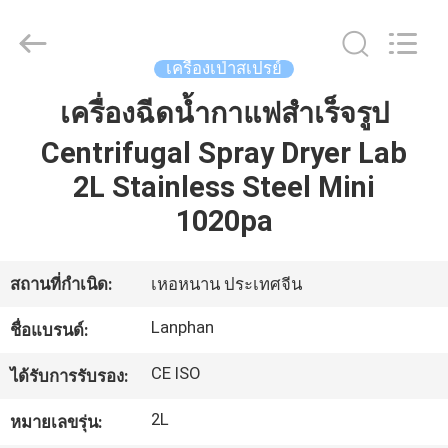
©
2020
-
2026
Henan
เครื่องเป่าสเปรย์
Lanphan
Industry
Co.,Ltd.
เครื่องฉีดน้ำกาแฟสำเร็จรูป
บ้าน
All
Rights
Reserved.
Centrifugal Spray Dryer Lab
2L Stainless Steel Mini
สินค้า
1020pa
วิดีโอ
สถานที่กำเนิด:
เหอหนาน ประเทศจีน
Lanphan
ชื่อแบรนด์:
เกี่ยว
CE ISO
ได้รับการรับรอง:
กับ
2L
หมายเลขรุ่น:
เรา