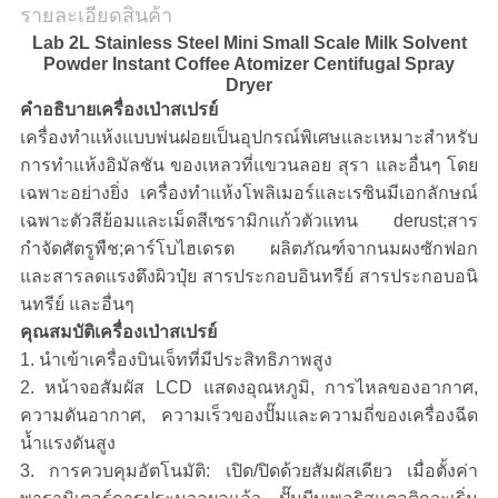
ส่วน
รายละเอียดสินค้า
Lab 2L Stainless Steel Mini Small Scale Milk Solvent
ตัว
Powder Instant Coffee Atomizer Centifugal Spray
Dryer
คำอธิบายเครื่องเป่าสเปรย์
เครื่องทำแห้งแบบพ่นฝอยเป็นอุปกรณ์พิเศษและเหมาะสำหรับ
การทำแห้งอิมัลชัน ของเหลวที่แขวนลอย สุรา และอื่นๆ โดย
เฉพาะอย่างยิ่ง เครื่องทำแห้งโพลิเมอร์และเรซินมีเอกลักษณ์
เฉพาะตัวสีย้อมและเม็ดสีเซรามิกแก้วตัวแทน derust;สาร
กำจัดศัตรูพืช;คาร์โบไฮเดรต ผลิตภัณฑ์จากนมผงซักฟอก
และสารลดแรงตึงผิวปุ๋ย สารประกอบอินทรีย์ สารประกอบอนิ
นทรีย์ และอื่นๆ
คุณสมบัติเครื่องเป่าสเปรย์
1. นำเข้าเครื่องบินเจ็ทที่มีประสิทธิภาพสูง
2. หน้าจอสัมผัส LCD แสดงอุณหภูมิ, การไหลของอากาศ,
ความดันอากาศ, ความเร็วของปั๊มและความถี่ของเครื่องฉีด
น้ำแรงดันสูง
3. การควบคุมอัตโนมัติ: เปิด/ปิดด้วยสัมผัสเดียว เมื่อตั้งค่า