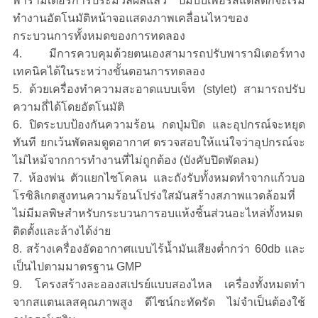
พารามิเตอร์การประมวลผลแล้ว ปั๊มบีบเพอริสแตลติกจะเริ่ม
ทำงานอัตโนมัติหน้าจอแสดงภาพเคลื่อนไหวของ
กระบวนการทั้งหมดของการทดลอง
4. มีการควบคุมด้วยตนเองสามารถปรับพารามิเตอร์ทาง
เทคนิคได้ในระหว่างขั้นตอนการทดลอง
5. ด้วยเครื่องทำความสะอาดแบบเจ็ท (stylet) สามารถปรับ
ความถี่ได้โดยอัตโนมัติ
6. ปิดระบบป้องกันความร้อน กดปุ่มปิด และอุปกรณ์จะหยุด
ทันที ยกเว้นพัดลมดูดอากาศ ตรวจสอบให้แน่ใจว่าอุปกรณ์จะ
ไม่ไหม้จากการทำงานที่ไม่ถูกต้อง (บังคับปิดพัดลม)
7. ห้องพ่น ตัวแยกไซโคลน และถังรับทั้งหมดทำจากแก้วบอ
โรซิลิเกตสูงทนความร้อนโปร่งใสมันสร้างสภาพแวดล้อมที่
ไม่มีมลพิษสำหรับกระบวนการอบแห้งชิ้นส่วนอะไหล่ทั้งหมด
ติดตั้งและล้างได้ง่าย
8. สร้างเครื่องอัดอากาศแบบไร้น้ำมันเสียงต่ำกว่า 60db และ
เป็นไปตามมาตรฐาน GMP
9. โครงสร้างละอองสเปรย์แบบสองไหล เครื่องทั้งหมดทำ
จากสแตนเลสคุณภาพสูง ดีไซน์กะทัดรัด ไม่จำเป็นต้องใช้