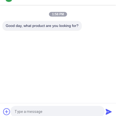
เป่าขนาดเล็กสําหรับฝุ่นยี่
2L / H เครื่องเป่าเป่าเครื่องเป่าเครื่องเป่าเครื่องเป่าเครื่องเป่าเครื่อง
1:58 PM
เป่าสําหรับนม
Good day, what product are you looking for?
หมวดหมู่ยอดนิยม
ทั้งหมด
เครื่องทำแห้งแช่แข็ง
เครื่องคัดเเยกสี
แบบสุญญากาศ
หม้อนึ่งฆ่าเชื้อด้วยไอ
เครื่องเป่าสเปรย์
น้ำ
เครื่องกู้คืนตัวทำ
เครื่องอัดยาเม็ด
ละลาย
เครื่องปฏิกรณ์แก้วใน
แล็บฟรีซดรายเออร์
ห้องปฏิบัติการ
ขอใบเสนอราคา