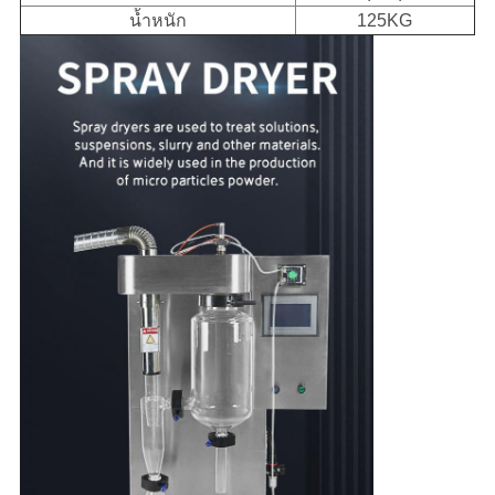
น้ำหนัก
125KG