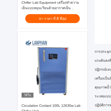
Chiller Lab Equipment เครื่องทำความ
เย็นแบบหมุนเวียนด้วยอากาศเย็น
cryogenic 200L
หา ราคา ที่ ดี ที่สุด
การประยุกต
แรงดันคงที
ปฏิกรณ์เลเ
เครื่องเป็
คุณภาพน้ำไ
วิดีโอ
ระเหยแบบหม
ปฏิบัติกา
Circulation Coolant 100L 12630w Lab