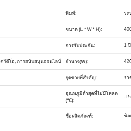
ระ
พิมพ์:
40
ขนาด (L * W * H):
1 ปี
การรับประกัน:
ควิดีโอ, การสนับสนุนออนไลน์
42
อำนาจ(W):
ราค
จุดขายที่สำคัญ:
อุณหภูมิต่ำสุดที่ไม่มีโหลด
-15
(℃):
ชิล
ชื่อผลิตภัณฑ์: