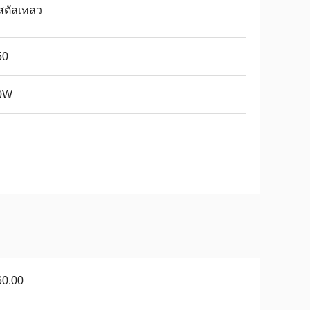
สตัลเหลว
50
0W
60.00