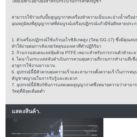
ส่วน
โดยเฉพาะอย่างยิ่งสำหรับกระบวนการสกัดกัญชา
ตัว
สามารถใช้ร่วมกับปั๊มสูญญากาศเครื่องทำความเย็นและอ่างน้ำหรืออ
อุณหภูมิคงที่สูญญากาศที่สมบูรณ์เครื่องปฏิกรณ์แก้วมีข้อดีหลายประกา
1. ตัวเครื่องปฏิกรณ์ใช้แก้วบอโรซิลิเกตสูง (วัสดุ GG-17) ซึ่งมีคุณ
ทำให้ง่ายต่อการสังเกตวัสดุของเหลวที่ทำปฏิกิริยา
2. ก้านกวนสแตนเลสหุ้มด้วย PTFE เหมาะสำหรับการกวนตัวทำละล
4. ไดนาโมกระแสสลับดำเนินการควบคุมความถี่กวนการทำงานที่เชื่
อายุการใช้งานยาวนาน
6. อุปกรณ์นี้มีตัวควบคุมความเร็วและสามารถตั้งความเร็วในการหมุนด้
สัญชาตญาณในการรับรู้และสะดวก
7. อุปกรณ์นี้มีฟังก์ชั่นการแสดงผลสูญญากาศซึ่งหมายความว่าสามารถ
วัสดุที่มีจุดเดือดต่ำ
.
แสดงสินค้า