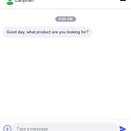
Lanphan
Bioreactor สําหรับพืชชีวภาพเซลล์
0.25L-15L โรงงาน Bioreactor กระจก Bioreactor ห้องปฏิบัติการ
9:55 AM
Bioreactor อุปกรณ์สําหรับการเพาะเลี้ยงเซลล์
Good day, what product are you looking for?
หมวดหมู่ยอดนิยม
ทั้งหมด
เครื่องทำแห้งแช่แข็ง
เครื่องคัดเเยกสี
แบบสุญญากาศ
หม้อนึ่งฆ่าเชื้อด้วยไอ
เครื่องเป่าสเปรย์
น้ำ
เครื่องกู้คืนตัวทำ
เครื่องอัดยาเม็ด
ละลาย
เครื่องปฏิกรณ์แก้วใน
แล็บฟรีซดรายเออร์
ห้องปฏิบัติการ
ขอใบเสนอราคา