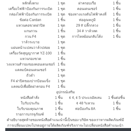
หลักตั้งตรง
1 ชุด
ฝาครอบเรือ
1 ชิ้น
เครื่องไฟฟ้าป้องกันการระเบิด
1 ชุด
คอนเดนเซอร์
1 ชิ้น
กล่องไฟฟ้าป้องกันการระเบิด
1 ชุด
ช่องทางแรงดันไฟฟ้าคงที่
1 ชิ้น
ข้อต่อ Cardan
1 ชิ้น
ท่ออุณหภูมิ
1 ชิ้น
แหวนคอขวดฝาปิด
1 ชุด
29 # ปลั๊กกลวง
1 ชิ้น
แกนกวน
1 ชิ้น
34 # วาล์วลด
1 ชิ้น
กวน F4
1 ชุด
การไหลย้อนกลับโค้ง
1 ชิ้น
วาล์วระบาย
1 ชุด
แผ่นหน้าแปลนวาล์วปล่อย
1 ชุด
เครื่องวัดสุญญากาศ YZ-100
1 ชิ้น
แหวนรองขวด
1 ชิ้น
วงแหวนสำรองของคอนเดนเซอร์
1 ชิ้น
แคลมป์คอนเดนเซอร์
1 ชุด
ถั่วดำ
1 ชุด
F4 ฝาปิดของปากป้อนแข็ง
1 ชุด
แคลมป์เพื่อยึดฝาครอบ F4
1 ชิ้น
อุปกรณ์เสริม
หนังสือคำสั่ง
1 ชิ้น
¢ 4, ¢ 5 ประแจอัลเลน
1 ชิ้นต่อชิ้น
ใบรับประกัน
1 ชิ้น
¢ 48 ºแหวน
1 ชิ้น
ใบรับรองคุณภาพ
1 ชิ้น
ท่อป้องกัน 8A
1 ชิ้น
รายการบรรจุภัณฑ์
1 ชิ้น
คำอธิบายสุดท้ายของหนังสือคำแนะนำนี้เป็นของ บริษัท ของเราหากผลิตภัณฑ์มี
การเปลี่ยนแปลงโปรดอยู่ภายใต้ผลิตภัณฑ์จริงเราจะไม่เปลี่ยนหนังสือคำแนะนำ