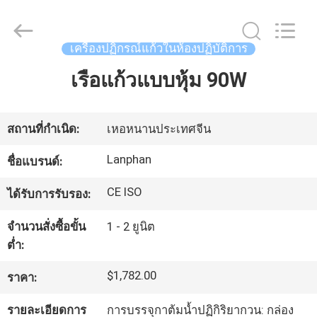
©
2020
-
2026
Henan
เครื่องปฏิกรณ์แก้วในห้องปฏิบัติการ
Lanphan
Industry
Co.,Ltd.
เรือแก้วแบบหุ้ม 90W
บ้าน
All
Rights
Reserved.
สินค้า
สถานที่กำเนิด:
เหอหนานประเทศจีน
Lanphan
ชื่อแบรนด์:
วิดีโอ
CE ISO
ได้รับการรับรอง:
จำนวนสั่งซื้อขั้น
1 - 2 ยูนิต
เกี่ยว
ต่ำ:
กับ
$1,782.00
ราคา:
เรา
รายละเอียดการ
การบรรจุกาต้มน้ำปฏิกิริยากวน: กล่อง