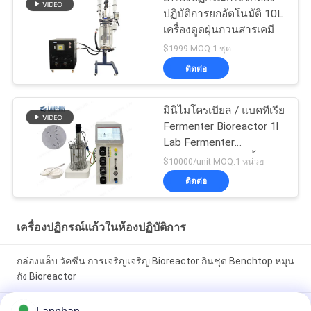
ปฏิบัติการยกอัตโนมัติ 10L
เครื่องดูดฝุ่นกวนสารเคมี
$1999 MOQ:1 ชุด
ติดต่อ
มินิไมโครเบียล / แบคทีเรีย
Fermenter Bioreactor 1l
Lab Fermenter
Bioreactor สําหรับผึ้ง
$10000/unit MOQ:1 หน่วย
ติดต่อ
เครื่องปฏิกรณ์แก้วในห้องปฏิบัติการ
กล่องแล็บ วัคซีน การเจริญเจริญ Bioreactor กินชุด Benchtop หมุน
ถัง Bioreactor
2l 5l 10l สปิรูลินาอัตโนมัติ ไขมันพืชชีวภาพกระจก Fermenter