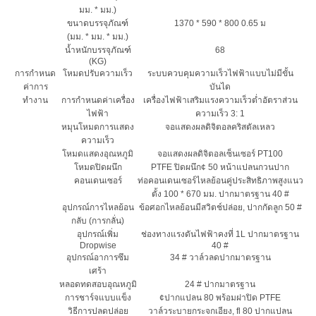
มม. * มม.)
ขนาดบรรจุภัณฑ์
1370 * 590 * 800 0.65 ม
(มม. * มม. * มม.)
น้ำหนักบรรจุภัณฑ์
68
(KG)
การกำหนด
โหมดปรับความเร็ว
ระบบควบคุมความเร็วไฟฟ้าแบบไม่มีขั้น
ค่าการ
บันได
ทำงาน
การกำหนดค่าเครื่อง
เครื่องไฟฟ้าเสริมแรงความเร็วต่ำอัตราส่วน
ไฟฟ้า
ความเร็ว 3: 1
หมุนโหมดการแสดง
จอแสดงผลดิจิตอลคริสตัลเหลว
ความเร็ว
โหมดแสดงอุณหภูมิ
จอแสดงผลดิจิตอลเซ็นเซอร์ PT100
โหมดปิดผนึก
PTFE ปิดผนึก¢ 50 หน้าแปลนกวนปาก
คอนเดนเซอร์
ท่อคอนเดนเซอร์ไหลย้อนคู่ประสิทธิภาพสูงแนว
ตั้ง 100 * 670 มม. ปากมาตรฐาน 40 #
อุปกรณ์การไหลย้อน
ข้อศอกไหลย้อนมีสวิตช์ปล่อย, ปากกัดลูก 50 #
กลับ (การกลั่น)
อุปกรณ์เพิ่ม
ช่องทางแรงดันไฟฟ้าคงที่ 1L ปากมาตรฐาน
Dropwise
40 #
อุปกรณ์อาการซึม
34 # วาล์วลดปากมาตรฐาน
เศร้า
หลอดทดสอบอุณหภูมิ
24 # ปากมาตรฐาน
การชาร์จแบบแข็ง
¢ปากแปลน 80 พร้อมฝาปิด PTFE
วิธีการปลดปล่อย
วาล์วระบายกระจกเอียง, fl 80 ปากแปลน