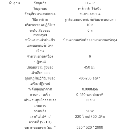
พื้นฐาน
วัสดุแก้ว
GG-17
วัสดุกรอบ
เหล็กกล้าไร้สนิม
วัสดุที่เหมาะสมกับท่อ
สแตนเลส 304
วิธีการย้าย
ลูกล้อเอนกประสงค์พร้อมระบบเบรก
ปริมาณขวดปฏิกิริยา
10 ล
ระดับเสียงของ
6 ล
Interlayer
หน้าแปลนน้ำมันเข้า
ป้อนจากพอร์ตต่ำออกมาจากพอร์ตสูง
และออกพอร์ตไหล
เวียน
จำนวนขวดเครื่อง
6
ปฏิกรณ์
ปล่อยความสูงของ
450 มม
เต้าเสียบออก
อุณหภูมิปฏิกิริยาของ
-80-250 องศา
เครื่องปฏิกรณ์
ระดับสุญญากาศ
0.098Mpa
กวนความเร็ว
0-450 รอบต่อนาที
เส้นผ่านศูนย์กลางของ
12 มม
แกนกวน
กวนพลัง
90W
แรงดันไฟฟ้า /
220 โวลต์ / 50 เฮิร์ต
ความถี่ (V / Hz)
ขนาดขอบเขต (มม. *
520 * 520 * 2000