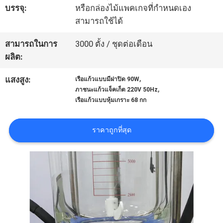
บรรจุ:
หรือกล่องไม้แพคเกจที่กำหนดเอง
สามารถใช้ได้
ทัวร์
สามารถในการ
3000 ตั้ง / ชุดต่อเดือน
โรงงาน
ผลิต:
,
แสงสูง:
เรือแก้วแบบมีฝาปิด 90W
ควบคุม
,
ภาชนะแก้วแจ็คเก็ต 220V 50Hz
เรือแก้วแบบหุ้มเกราะ 68 กก
คุณภาพ
ราคาถูกที่สุด
ติดต่อ
เรา
ขอ