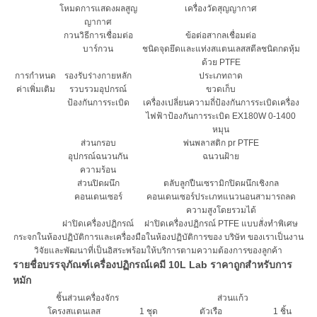
โหมดการแสดงผลสูญ
เครื่องวัดสุญญากาศ
ญากาศ
กวนวิธีการเชื่อมต่อ
ข้อต่อสากลเชื่อมต่อ
บาร์กวน
ชนิดจุดยึดและแท่งสแตนเลสสตีลชนิดกดหุ้ม
ด้วย PTFE
การกำหนด
รองรับร่างกายหลัก
ประเภทถาด
ค่าเพิ่มเติม
รวบรวมอุปกรณ์
ขวดเก็บ
ป้องกันการระเบิด
เครื่องเปลี่ยนความถี่ป้องกันการระเบิดเครื่อง
ไฟฟ้าป้องกันการระเบิด EX180W 0-1400
หมุน
ส่วนกรอบ
พ่นพลาสติก pr PTFE
อุปกรณ์ฉนวนกัน
ฉนวนฝ้าย
ความร้อน
ส่วนปิดผนึก
ตลับลูกปืนเซรามิกปิดผนึกเชิงกล
คอนเดนเซอร์
คอนเดนเซอร์ประเภทแนวนอนสามารถลด
ความสูงโดยรวมได้
ฝาปิดเครื่องปฏิกรณ์
ฝาปิดเครื่องปฏิกรณ์ PTFE แบบสั่งทำพิเศษ
กระจกในห้องปฏิบัติการและเครื่องมือในห้องปฏิบัติการของ บริษัท ของเราเป็นงาน
วิจัยและพัฒนาที่เป็นอิสระพร้อมให้บริการตามความต้องการของลูกค้า
รายชื่อบรรจุภัณฑ์เครื่องปฏิกรณ์เคมี 10L Lab ราคาถูกสำหรับการ
หมัก
ชิ้นส่วนเครื่องจักร
ส่วนแก้ว
โครงสแตนเลส
1 ชุด
ตัวเรือ
1 ชิ้น