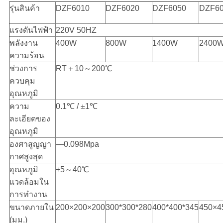
ส่วน
รุ่นสินค้า
DZF6010
DZF6020
DZF6050
DZF6
ตัว
แรงดันไฟฟ้า
220V 50HZ
พลังงาน
400W
800W
1400W
2400
ความร้อน
ช่วงการ
RT＋10～200℃
ควบคุม
อุณหภูมิ
ความ
0.1℃ / ±1℃
ละเอียดของ
อุณหภูมิ
องศาสูญญา
—0.098Mpa
กาศสูงสุด
อุณหภูมิ
+5～40℃
แวดล้อมใน
การทำงาน
ขนาดภายใน
200×200×200
300*300*280
400*400*345
450×4
(มม.)