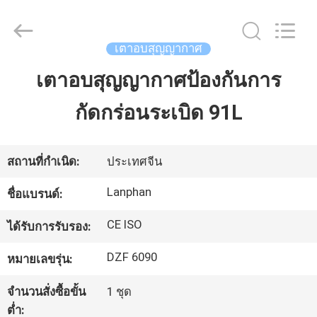
©
2020
-
2026
Henan
เตาอบสุญญากาศ
Lanphan
Industry
Co.,Ltd.
เตาอบสุญญากาศป้องกันการ
บ้าน
All
Rights
Reserved.
กัดกร่อนระเบิด 91L
สินค้า
สถานที่กำเนิด:
ประเทศจีน
วิดีโอ
Lanphan
ชื่อแบรนด์:
CE ISO
ได้รับการรับรอง:
เกี่ยว
DZF 6090
หมายเลขรุ่น:
กับ
จำนวนสั่งซื้อขั้น
1 ชุด
เรา
ต่ำ: