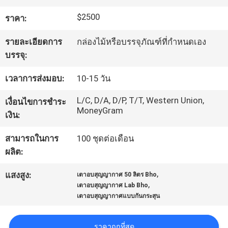
$2500
ราคา:
ทัวร์
รายละเอียดการ
กล่องไม้หรือบรรจุภัณฑ์ที่กำหนดเอง
โรงงาน
บรรจุ:
เวลาการส่งมอบ:
10-15 วัน
ควบคุม
L/C, D/A, D/P, T/T, Western Union,
เงื่อนไขการชำระ
MoneyGram
คุณภาพ
เงิน:
สามารถในการ
100 ชุดต่อเดือน
ติดต่อ
ผลิต:
,
เรา
แสงสูง:
เตาอบสุญญากาศ 50 ลิตร Bho
,
เตาอบสุญญากาศ Lab Bho
เตาอบสุญญากาศแบบกันกระสุน
ขอ
ราคาถูกที่สุด