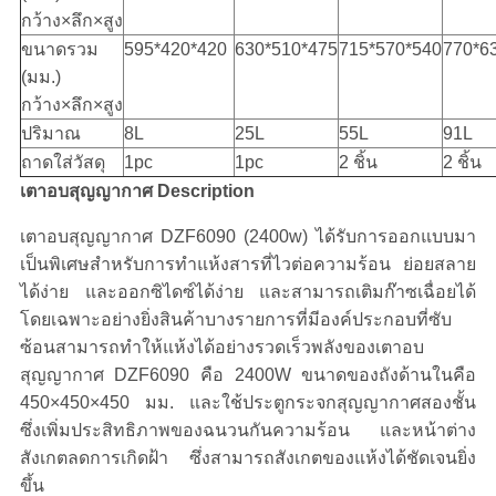
กว้าง×ลึก×สูง
ขนาดรวม
595*420*420
630*510*475
715*570*540
770*6
(มม.)
กว้าง×ลึก×สูง
ปริมาณ
8L
25L
55L
91L
ถาดใส่วัสดุ
1pc
1pc
2 ชิ้น
2 ชิ้น
เตาอบสุญญากาศ Description
เตาอบสุญญากาศ DZF6090 (2400w) ได้รับการออกแบบมา
เป็นพิเศษสำหรับการทำแห้งสารที่ไวต่อความร้อน ย่อยสลาย
ได้ง่าย และออกซิไดซ์ได้ง่าย และสามารถเติมก๊าซเฉื่อยได้
โดยเฉพาะอย่างยิ่งสินค้าบางรายการที่มีองค์ประกอบที่ซับ
ซ้อนสามารถทำให้แห้งได้อย่างรวดเร็วพลังของเตาอบ
สุญญากาศ DZF6090 คือ 2400W ขนาดของถังด้านในคือ
450×450×450 มม. และใช้ประตูกระจกสุญญากาศสองชั้น
ซึ่งเพิ่มประสิทธิภาพของฉนวนกันความร้อน และหน้าต่าง
สังเกตลดการเกิดฝ้า ซึ่งสามารถสังเกตของแห้งได้ชัดเจนยิ่ง
ขึ้น