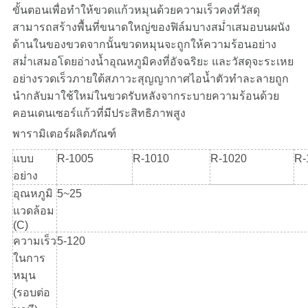
ส่วน
ขั้นตอนเพื่อทำให้ขวดแก้วหมุนด้วยความเร็วคงที่วัสดุ
สามารถสร้างพื้นที่ขนาดใหญ่ของฟิล์มบางสม่ำเสมอบนผนัง
ตัว
ด้านในของขวดจากนั้นขวดหมุนจะถูกให้ความร้อนอย่าง
สม่ำเสมอโดยอ่างน้ำอุณหภูมิคงที่อัจฉริยะ และวัสดุจะระเหย
อย่างรวดเร็วภายใต้สภาวะสุญญากาศไอน้ำตัวทำละลายถูก
นำกลับมาใช้ใหม่ในขวดรับหลังจากระบายความร้อนด้วย
คอนเดนเซอร์แก้วที่มีประสิทธิภาพสูง
พารามิเตอร์ผลิตภัณฑ์
แบบ
R-1005
R-1010
R-1020
R-
อย่าง
อุณหภูมิ
5~25
แวดล้อม
(C)
ความเร็ว
5-120
ในการ
หมุน
(รอบต่อ