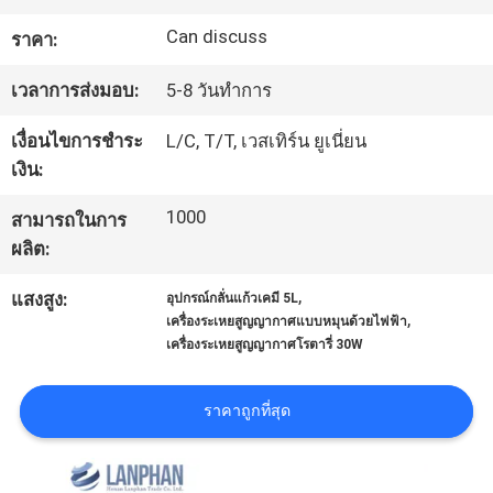
Can discuss
ราคา:
ทัวร์
เวลาการส่งมอบ:
5-8 วันทำการ
โรงงาน
เงื่อนไขการชำระ
L/C, T/T, เวสเทิร์น ยูเนี่ยน
เงิน:
ควบคุม
1000
สามารถในการ
คุณภาพ
ผลิต:
,
แสงสูง:
อุปกรณ์กลั่นแก้วเคมี 5L
,
เครื่องระเหยสูญญากาศแบบหมุนด้วยไฟฟ้า
ติดต่อ
เครื่องระเหยสูญญากาศโรตารี่ 30W
เรา
ราคาถูกที่สุด
ขอ