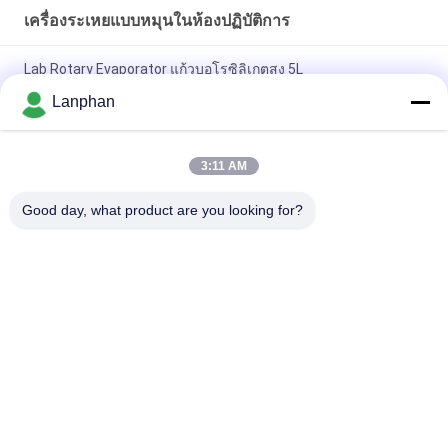
เครื่องระเหยแบบหมุนในห้องปฏิบัติการ
Lab Rotary Evaporator แก้วบอโรซิลิเกตสูง 5L
Lanphan
Lab เครื่องระเหยแบบหมุน สูญญากาศ Crystallizer Evaporatore
CBD Distillar
3:11 AM
rotovap 2l mini alcohol distillator glass vertical tube
evaporator
Good day, what product are you looking for?
หมวดหมู่ยอดนิยม
ทั้งหมด
เครื่องทำแห้งแช่แข็ง
เครื่องคัดเเยกสี
แบบสุญญากาศ
หม้อนึ่งฆ่าเชื้อด้วยไอ
เครื่องเป่าสเปรย์
น้ำ
เครื่องกู้คืนตัวทำ
เครื่องอัดยาเม็ด
ละลาย