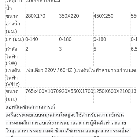
วัสดุอาบ
เหล็กกล้าไร้สนิม
น้ำ
ขนาด
280X170
350X220
450X250
55
อ่างน้ำ
(มม.)
ยก (มม.)
0-140
0-180
0-180
0-
กำลัง
2
3
5
6.
ไฟฟ้า
(KW)
แรงดัน
เฟสเดียว 220V / 60HZ (แรงดันไฟฟ้าสามารถกำหนดเอ
ไฟฟ้า
(V/Hz)
ขนาด
765x400X1070
920X550X1700
1250X600X2100
13
(มม.)
แอพลิเคชันสถานการณ์
เครื่องระเหยแบบหมุนส่วนใหญ่จะใช้สำหรับความเข้มข้น
การตกผลึก การอบแห้ง การแยกและการกู้คืนตัวทำละลาย
ในอุตสาหกรรมยา เคมี ชีวเภสัชกรรม และอุตสาหกรรมอื่นๆ