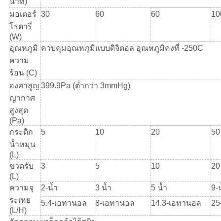
นาที)
มอเตอร์
30
60
60
10
โรตารี่
(W)
อุณหภูมิ
ควบคุมอุณหภูมิแบบดิจิตอล อุณหภูมิคงที่ -250C
ความ
ร้อน (C)
องศาสูญ
399.9Pa (ต่ำกว่า 3mmHg)
ญากาศ
สูงสุด
(Pa)
กระติก
5
10
20
50
น้ำหมุน
(L)
ขวดรับ
3
5
10
20
(L)
ความจุ
2-น้ำ
3 น้ำ
5 น้ำ
9-
ระเหย
5.4-เอทานอล
8-เอทานอล
14.3-เอทานอล
25
(L/H)