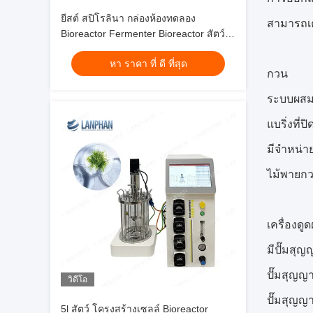
ยีสต์ สปิโรลินา กล่องห้องทดลอง
สามารถเค
Bioreactor Fermenter Bioreactor สัตว์
Cell Culture Bioreactor 10L/5L
หา ราคา ที่ ดี ที่สุด
กวน
ระบบผสมค
แบริ่งที่
มีจำหน่า
ไม้พายก
เครื่องดูดฝ
มีปั๊มสุญ
ปั๊มสุญ
วิดีโอ
ปั๊มสุญญ
5l สัตว์ โครงสร้างเซลล์ Bioreactor