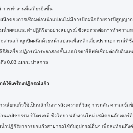
่ การทำงานที่เสถียรยิ่งขึ้น
ิดผนึกของการเชื่อมต่อหน้าแปลนไม่มีการปิดผนึกด้วยจารบีสูญญาก
มน้ำผสมและทำปฏิกิริยาอย่างสมบูรณ์ ซึ่งสะดวกต่อการทำความ
ระสานแก้วถูกปิดผนึกด้วยหน้าแปลนเพื่อหลีกเลี่ยงปรากฏการณ์ที่
ีรีส์เครื่องปฏิกรณ์กระจกสองชั้นแบบโรตารี่ลิฟท์เชื่อมต่อกับอิ
้ถึง 0.03 เมกกะปาสกาล
ต์ใช้เครื่องปฏิกรณ์แก้ว
ฏิกรณ์ยกแก้วใช้เป็นหลักในการสังเคราะห์วัสดุ การกลั่น ความเข้
านเภสัชกรรม ปิโตรเคมี ชีววิทยา พลังงานใหม่ เซมิคอนดักเตอร์อ
มน้ำปฏิกิริยาการยกแก้วสามารถใช้กับอุปกรณ์อื่นๆ เพื่อสะท้อนถึง