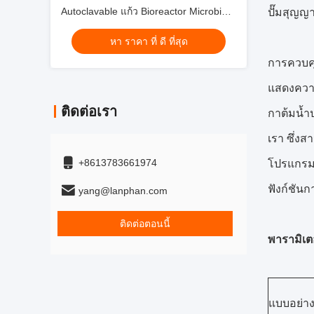
Autoclavable แก้ว Bioreactor Microbial
ปั๊มสุญญ
Fermenter
หา ราคา ที่ ดี ที่สุด
การควบคุ
แสดงความ
ติดต่อเรา
กาต้มน้ำ
เรา ซึ่ง
+8613783661974
โปรแกรมย
ฟังก์ชัน
yang@lanphan.com
ติดต่อตอนนี้
พารามิเตอ
แบบอย่า