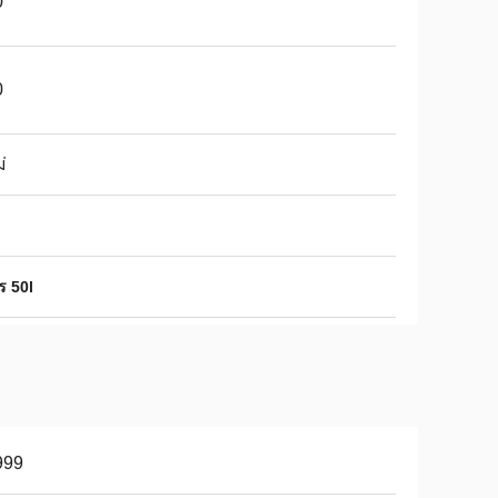
0
0
่
ร 50l
999