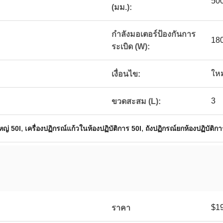
50
(มม.):
กำลังมอเตอร์ป้องกันการ
18
ระเบิด (W):
ใหม
เงื่อนไข:
3
ขวดสะสม (L):
,
,
หญ่ 50l
เครื่องปฏิกรณ์แก้วในห้องปฏิบัติการ 50l
ถังปฏิกรณ์ยกห้องปฏิบัติกา
$1
ราคา