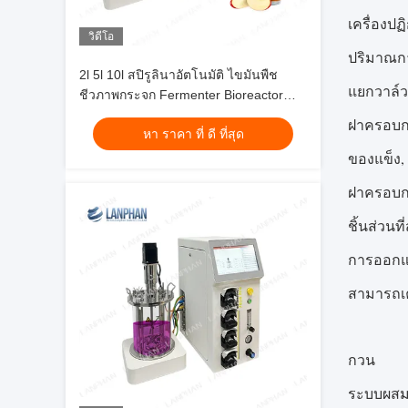
เครื่องปฏ
วิดีโอ
ปริมาณก
2l 5l 10l สปิรูลินาอัตโนมัติ ไขมันพืช
แยกวาล์ว
ชีวภาพกระจก Fermenter Bioreactor
สําหรับพืชชีวภาพเซลล์
ฝาครอบกาต
หา ราคา ที่ ดี ที่สุด
ของแข็ง,
ฝาครอบกา
ชิ้นส่วน
การออกแบบ
สามารถเค
กวน
ระบบผสมค