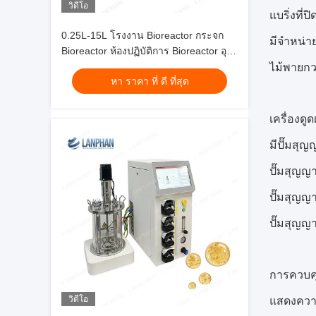
วิดีโอ
แบริ่งที่
0.25L-15L โรงงาน Bioreactor กระจก
มีจำหน่า
Bioreactor ห้องปฏิบัติการ Bioreactor อุ
ไม้พายก
ปกรณ์สําหรับการเพาะเลี้ยงเซลล์
หา ราคา ที่ ดี ที่สุด
เครื่องดูดฝ
มีปั๊มสุญ
ปั๊มสุญ
ปั๊มสุญญ
ปั๊มสุญญ
การควบคุ
แสดงความ
วิดีโอ