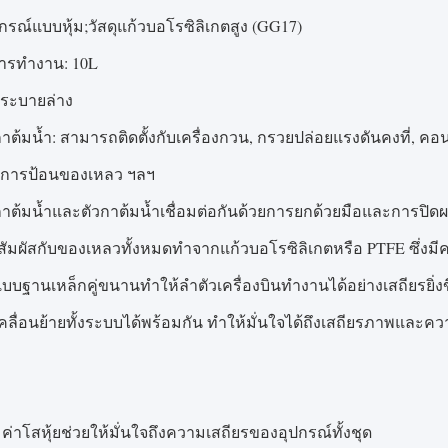
ิกรณ์แบบหุ้ม;วัสดุแก้วบอโรซิลิเกตสูง (GG17)
ารทำงาน: 10L
ระบายล่าง
้มน้ำ: สามารถติดตั้งกับเครื่องกวน, กรวยปล่อยแรงดันคงที่, คอนเ
 การป้อนของเหลว ฯลฯ
ต้มน้ำและตัวกาต้มน้ำเชื่อมต่อกันด้วยการยกด้วยมือและการปิดผ
ที่สัมผัสกับของเหลวทั้งหมดทำจากแก้วบอโรซิลิเกตหรือ PTFE ซึ่งมี
ฐานเหล็กคู่ขนานทำให้ลำตัวเครื่องบินทำงานได้อย่างเสถียรยิ่งขึ้นเค
ลื่อนย้ายทั้งระบบได้พร้อมกัน ทำให้มั่นใจได้ถึงเสถียรภาพและควา
่าโสหุ้ยช่วยให้มั่นใจถึงความเสถียรของอุปกรณ์ทั้งชุด