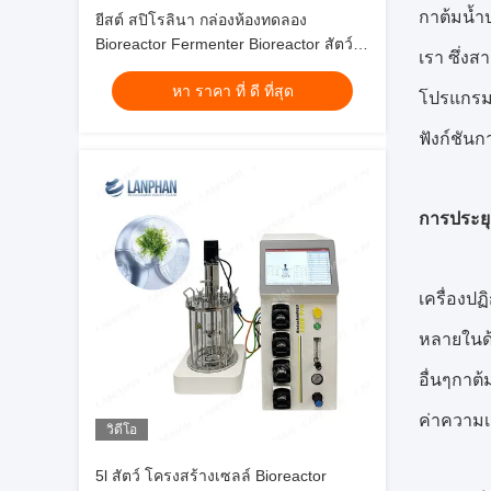
กาต้มน้ำ
ยีสต์ สปิโรลินา กล่องห้องทดลอง
Bioreactor Fermenter Bioreactor สัตว์
เรา ซึ่ง
Cell Culture Bioreactor 10L/5L
หา ราคา ที่ ดี ที่สุด
โปรแกรมย
ฟังก์ชัน
การประยุก
เครื่องป
หลายในด้
อื่นๆกาต้
ค่าความเ
วิดีโอ
5l สัตว์ โครงสร้างเซลล์ Bioreactor