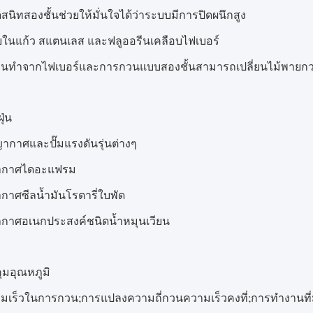
ปิดสนิทสองชั้นช่วยให้มั่นใจได้ว่าระบบมีการปิดผนึกสูง
ยในแก้ว สแตนเลส และฟลูออรีนเคลือบไฟเบอร์
วนทำจากไฟเบอร์และการกวนแบบสองชั้นสามารถเปลี่ยนไม้พาย
ุ่น
ญากาศและปั๊มแรงดันรุ่นต่างๆ
ญากาศไดอะแฟรม
ากาศซีลน้ำมันโรตารี่ใบพัด
ากาศอเนกประสงค์ชนิดน้ำหมุนเวียน
มอุณหภูมิ
เร็วในการกวน;การแปลงความถี่กวนความเร็วคงที่;การทำงานที่ม