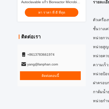
รายละเอี
Autoclavable แก้ว Bioreactor Microbial
Fermenter
หา ราคา ที่ ดี ที่สุด
ตัวเครื่อ
ชั้นวางเค
ติดต่อเรา
หน่วยกวน
หน่วยสู
+8613783661974
หน่วยควบ
ความเร็ว
yang@lanphan.com
หน่วยป้อ
ติดต่อตอนนี้
ฝาครอบกา
กาต้มน้ำ
หน่วยกำห