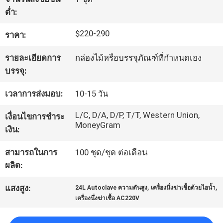
ต่ำ:
ทัวร์
$220-290
ราคา:
โรงงาน
รายละเอียดการ
กล่องไม้หรือบรรจุภัณฑ์ที่กำหนดเอง
บรรจุ:
ควบคุม
เวลาการส่งมอบ:
10-15 วัน
คุณภาพ
L/C, D/A, D/P, T/T, Western Union,
เงื่อนไขการชำระ
MoneyGram
เงิน:
ติดต่อ
สามารถในการ
100 ชุด/ชุด ต่อเดือน
ผลิต:
เรา
,
,
แสงสูง:
24L Autoclave ความดันสูง
เครื่องนึ่งฆ่าเชื้อด้วยไอน้ำ
เครื่องนึ่งฆ่าเชื้อ AC220V
ขอ