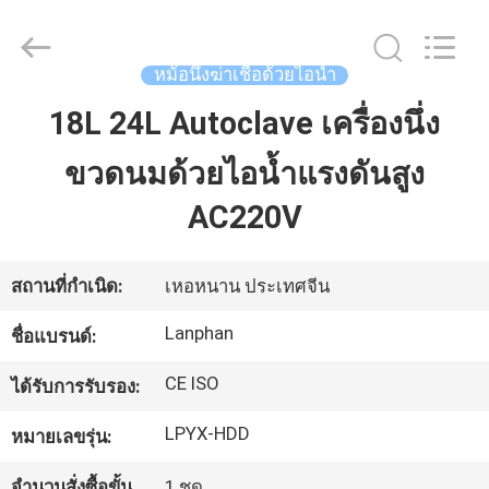
©
2020
-
2026
Henan
หม้อนึ่งฆ่าเชื้อด้วยไอน้ำ
Lanphan
Industry
Co.,Ltd.
18L 24L Autoclave เครื่องนึ่ง
บ้าน
All
Rights
Reserved.
ขวดนมด้วยไอน้ำแรงดันสูง
สินค้า
AC220V
วิดีโอ
สถานที่กำเนิด:
เหอหนาน ประเทศจีน
Lanphan
ชื่อแบรนด์:
เกี่ยว
CE ISO
ได้รับการรับรอง:
กับ
LPYX-HDD
หมายเลขรุ่น:
เรา
จำนวนสั่งซื้อขั้น
1 ชุด