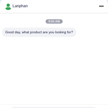
Lanphan
อัตโนมัติอุณหภูมิสูง อาหาร อุปกรณ์ระบายน้ํา
น้ําอาบน้ํา คอนเตอร์พริชชั่นแบบตั้ง รีทอร์ท ออโตคลาฟสําหรับ
9:04 AM
อาหาร พร้อมบรรจุ Vakuum
Good day, what product are you looking for?
หมวดหมู่ยอดนิยม
ทั้งหมด
เครื่องทำแห้งแช่แข็ง
เครื่องคัดเเยกสี
แบบสุญญากาศ
หม้อนึ่งฆ่าเชื้อด้วยไอ
เครื่องเป่าสเปรย์
น้ำ
เครื่องกู้คืนตัวทำ
เครื่องอัดยาเม็ด
ละลาย
เครื่องปฏิกรณ์แก้วใน
แล็บฟรีซดรายเออร์
ห้องปฏิบัติการ