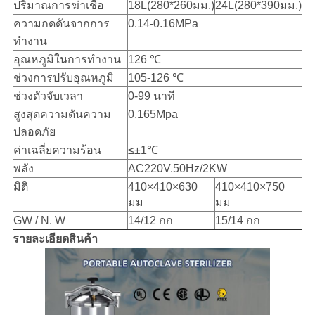
ปริมาณการฆ่าเชื้อ
18L(280*260มม.)
24L(280*390มม.)
ความกดดันจากการ
0.14-0.16MPa
ทำงาน
อุณหภูมิในการทำงาน
126 ℃
ช่วงการปรับอุณหภูมิ
105-126 ℃
ช่วงตัวจับเวลา
0-99 นาที
สูงสุดความดันความ
0.165Mpa
ปลอดภัย
ค่าเฉลี่ยความร้อน
≤±1℃
พลัง
AC220V.50Hz/2KW
มิติ
410×410×630
410×410×750
มม
มม
GW / N. W
14/12 กก
15/14 กก
รายละเอียดสินค้า