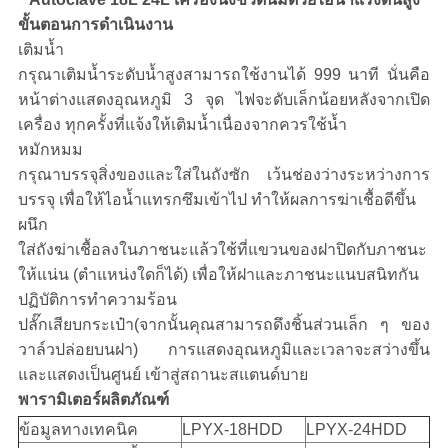
ส่วน
ขั้นตอนการดำเนินงาน
ตัว
เติมน้ำ
กรุณาเติมน้ำระดับน้ำสูงสามารถใช้งานได้ 999 นาที นั่นคือ
หน้าต่างแสดงอุณหภูมิ 3 จุด ไฟจะดับเล็กน้อยหลังจากเปิด
เครื่อง ทุกครั้งที่แจ้งให้เติมน้ำเนื่องจากควรใช้น้ำ
หมักหมม
กรุณาบรรจุสิ่งของและใส่ในถังซัก เว้นช่องว่างระหว่างการ
บรรจุ เพื่อให้ไอน้ำแทรกซึมเข้าไป ทำให้ผลการฆ่าเชื้อดีขึ้น
ผนึก
ใส่ถังฆ่าเชื้อลงในภาชนะแล้วใช้ที่แขวนของฝาปิดกับภาชนะ
ให้แน่น (ตำแหน่งใดก็ได้) เพื่อให้ฝาและภาชนะแนบสนิทกัน
ปฏิบัติการทำความร้อน
ปลั๊กเสียบกระเป๋า(จากนั้นคุณสามารถดึงชิ้นส่วนเล็ก ๆ ของ
วาล์วปล่อยบนฝา) การแสดงอุณหภูมิและเวลาจะสว่างขึ้น
และแสดงเป็นศูนย์ เข้าสู่สถานะสแตนด์บาย
พารามิเตอร์ผลิตภัณฑ์
ข้อมูลทางเทคนิค
LPYX-18HDD
LPYX-24HDD