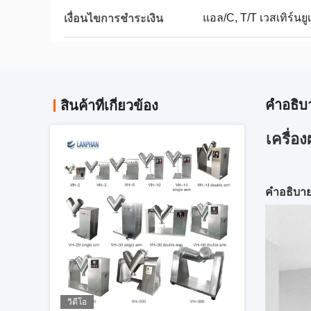
แอล/C, T/T เวสเทิร์นยูเน
เงื่อนไขการชำระเงิน
คําอธิบ
สินค้าที่เกี่ยวข้อง
เครื่อ
คําอธิบา
วิดีโอ