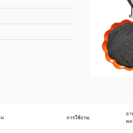
อาห
รม
การใช้งาน:
พล