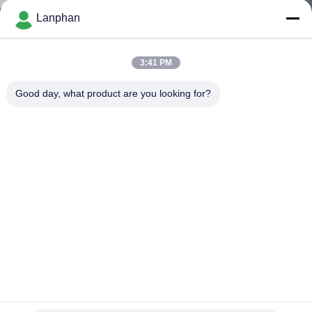
Lanphan
ทัวร์
3:41 PM
โรงงาน
Good day, what product are you looking for?
ควบคุม
คุณภาพ
ติดต่อ
เรา
อาหาร ผลไม้ ผัก เครื่องแห้งอุตสาหกรรม เครื่องแห้งแบบต้ม
แข็งขนาดใหญ่ ผู้ผลิต
ขอ
เครื่องทำแห้งแช่แข็งแบบสุญญากาศ
2024-08-12