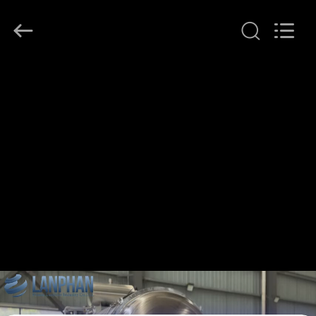
©
2020
-
2026
Henan
Lanphan
Industry
Co.,Ltd.
บ้าน
All
Rights
Reserved.
สินค้า
วิดีโอ
เกี่ยว
กับ
เรา