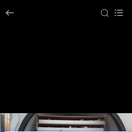
©
2020
-
2026
Henan
Lanphan
Industry
Co.,Ltd.
บ้าน
All
Rights
Reserved.
สินค้า
วิดีโอ
เกี่ยว
กับ
เรา