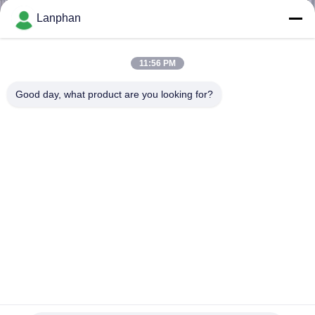
Lanphan
ทัวร์
11:56 PM
โรงงาน
Good day, what product are you looking for?
ควบคุม
คุณภาพ
ติดต่อ
เรา
สารเคมีห้องปฏิบัติการ เครื่องเป่าเปียกยา เครื่องเปียกน้ําตาล 5
ขอ
ลิตร