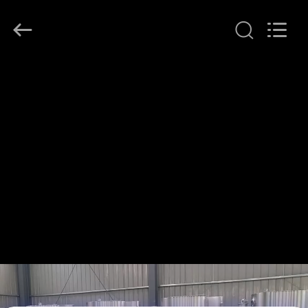
©
2020
-
2026
Henan
Lanphan
Industry
Co.,Ltd.
บ้าน
All
Rights
Reserved.
สินค้า
วิดีโอ
เกี่ยว
กับ
เรา