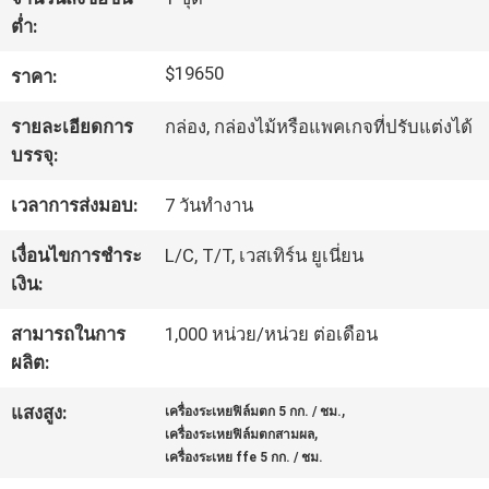
ต่ำ:
ทัวร์
$19650
ราคา:
โรงงาน
รายละเอียดการ
กล่อง, กล่องไม้หรือแพคเกจที่ปรับแต่งได้
บรรจุ:
ควบคุม
เวลาการส่งมอบ:
7 วันทำงาน
คุณภาพ
เงื่อนไขการชำระ
L/C, T/T, เวสเทิร์น ยูเนี่ยน
เงิน:
ติดต่อ
สามารถในการ
1,000 หน่วย/หน่วย ต่อเดือน
ผลิต:
เรา
,
แสงสูง:
เครื่องระเหยฟิล์มตก 5 กก. / ชม.
,
เครื่องระเหยฟิล์มตกสามผล
ขอ
เครื่องระเหย ffe 5 กก. / ชม.