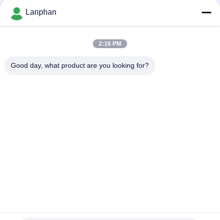
เครื่องระเหยฟิล์มตก 5kgh
Lanphan
2100 * 1900 * 5000mm Falling Film Evaporator
2:16 PM
เครื่องระเหยฟิล์มร่วงแบบสกัด
Good day, what product are you looking for?
หมวดหมู่ยอดนิยม
ทั้งหมด
เครื่องทำแห้งแช่แข็ง
เครื่องคัดเเยกสี
แบบสุญญากาศ
หม้อนึ่งฆ่าเชื้อด้วยไอ
เครื่องเป่าสเปรย์
น้ำ
เครื่องกู้คืนตัวทำ
เครื่องอัดยาเม็ด
ละลาย
เครื่องปฏิกรณ์แก้วใน
แล็บฟรีซดรายเออร์
ห้องปฏิบัติการ