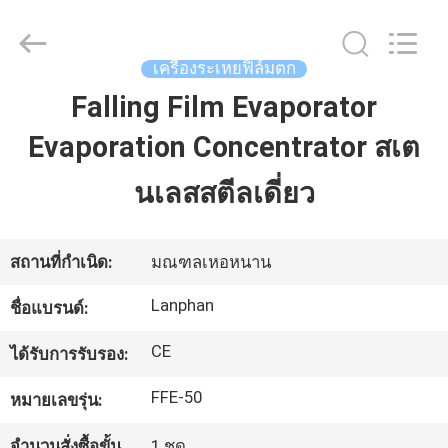
©
2020
-
2026
Henan
เครื่องระเหยฟิล์มตก
Lanphan
Industry
Co.,Ltd.
Falling Film Evaporator
บ้าน
All
Rights
Reserved.
Evaporation Concentrator สเต
สินค้า
นเลสสตีลเดี่ยว
วิดีโอ
สถานที่กำเนิด:
มณฑลเหอหนาน
Lanphan
ชื่อแบรนด์:
เกี่ยว
CE
ได้รับการรับรอง:
กับ
FFE-50
หมายเลขรุ่น:
เรา
จำนวนสั่งซื้อขั้น
1 ชุด