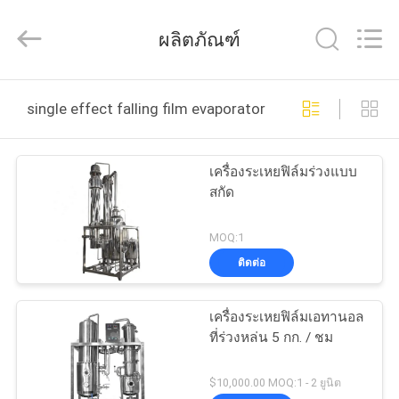
©
2020
-
ผลิตภัณฑ์
2025
Henan
Lanphan
Industry
Co.,Ltd.
บ้าน
All
single effect falling film evaporator ผลิตออนไลน์
Rights
Reserved.
สินค้า
เครื่องระเหยฟิล์มร่วงแบบ
สกัด
วิดีโอ
MOQ:1
ติดต่อ
เกี่ยว
เครื่องระเหยฟิล์มเอทานอล
กับ
ที่ร่วงหล่น 5 กก. / ชม
เรา
$10,000.00 MOQ:1 - 2 ยูนิต