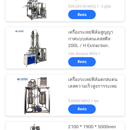
ใบ
$28,620.00 MOQ:1 - 2 ยูนิต
ติดต่อ
เสนอ
ราคา
เครื่องระเหยฟิล์มสูญญา
กาศแบบสเตนเลสสตีล
200L / H Extraction
Distillation
แผนผัง
Can discuss MOQ:1
ติดต่อ
เว็บไซต์
เครื่องระเหยฟิล์มตกสแตน
เลสความเร็วสูงการระเหย
นโยบาย
$42860 MOQ:1 ชุด
ความ
ติดต่อ
เป็น
2100 * 1900 * 5000mm