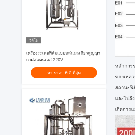
วิดีโอ
เครื่องระเหยฟิล์มแบบหล่นผลเดียวสูญญา
กาศสแตนเลส 220V
หลักการร
หา ราคา ที่ ดี ที่สุด
ของเหลวข
สถานะฟิ
และไปถึง
เกิดการแ