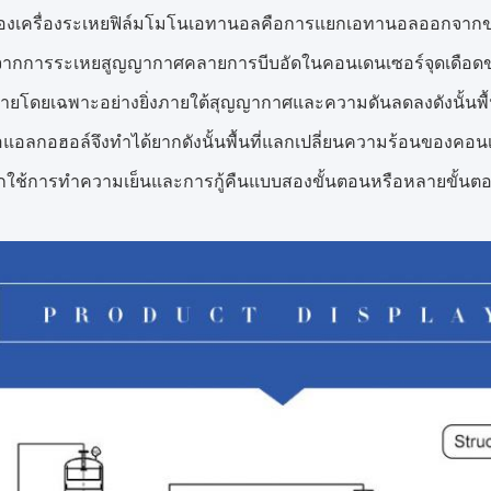
นของเครื่องระเหยฟิล์มโมโนเอทานอลคือการแยกเอทานอลออกจาก
งจากการระเหยสูญญากาศคลายการบีบอัดในคอนเดนเซอร์จุดเดือ
องง่ายโดยเฉพาะอย่างยิ่งภายใต้สุญญากาศและความดันลดลงดังนั้น
แอลกอฮอล์จึงทำได้ยากดังนั้นพื้นที่แลกเปลี่ยนความร้อนของคอนเด
ีมักใช้การทำความเย็นและการกู้คืนแบบสองขั้นตอนหรือหลายขั้