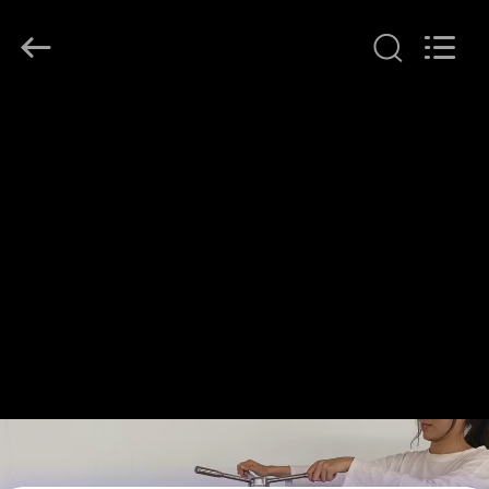
©
2020
-
2026
Henan
Lanphan
Industry
Co.,Ltd.
บ้าน
All
Rights
Reserved.
สินค้า
วิดีโอ
เกี่ยว
กับ
เรา