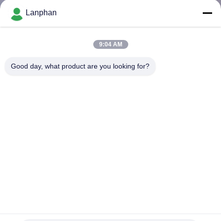
Lanphan
ทัวร์
9:04 AM
โรงงาน
Good day, what product are you looking for?
ควบคุม
คุณภาพ
ติดต่อ
เรา
มินิไมโครเบียล / แบคทีเรีย Fermenter Bioreactor 1l Lab
Fermenter Bioreactor สําหรับผึ้ง
ขอ
เครื่องปฏิกรณ์แก้วในห้องปฏิบัติการ
2024-12-27