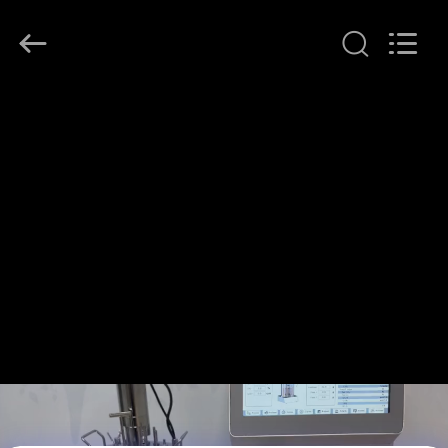
©
2020
-
2026
Henan
Lanphan
Industry
Co.,Ltd.
บ้าน
All
Rights
Reserved.
สินค้า
วิดีโอ
เกี่ยว
กับ
เรา